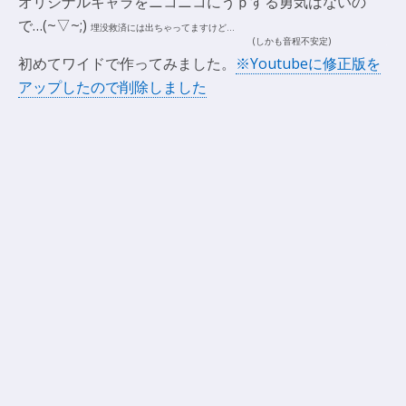
オリジナルキャラをニコニコにうｐする勇気はないの
で…(~▽~;)
埋没救済には出ちゃってますけど…
(しかも音程不安定)
.
初めてワイドで作ってみました。
※Youtubeに修正版を
アップしたので削除しました