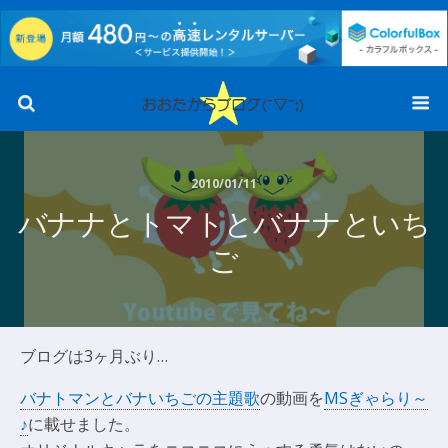
2010/01/11
バナナとトマトとバナナといち
ご
ブログは3ヶ月ぶり…
バナトマンとバナいちごの主題歌
の動画を
MSぎゃらり～
♪
に載せました。