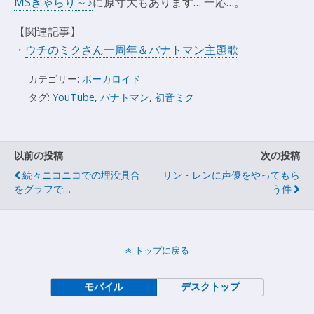
MSぎゃらり～♪
に原寸大もあります… 一応…。
【関連記事】
・
ウチのミクさん一周年＆バナトマン主題歌
カテゴリー:
ボーカロイド
タグ:
YouTube
,
バナトマン
,
初音ミク
以前の投稿
次の投稿
続々ニコニコでの埋没具合
リン・レンに声優をやってもら
をグラフで…
う件
トップに戻る
モバイル
デスクトップ