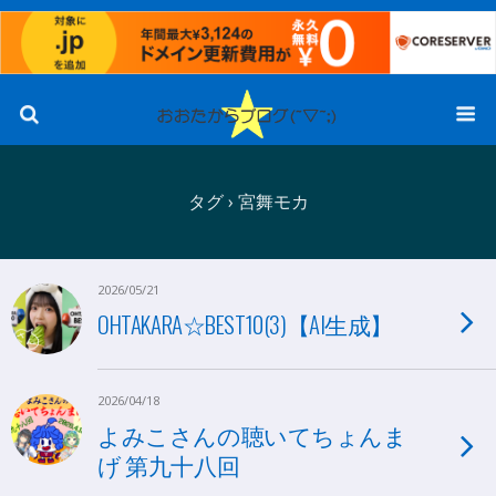
タグ › 宮舞モカ
2026/05/21
OHTAKARA☆BEST10(3)【AI生成】
2026/04/18
よみこさんの聴いてちょんま
げ 第九十八回