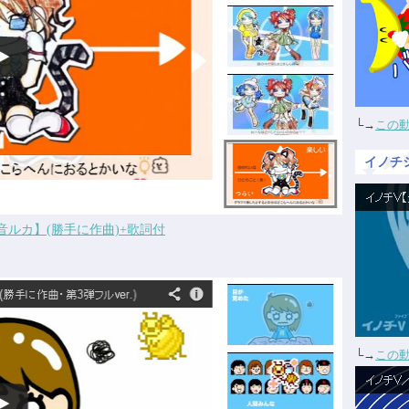
└→
この
イノチ
音ルカ】(勝手に作曲)+歌詞付
└→
この