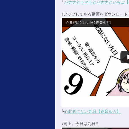
└
バナナとトマトとバナナといちご【
↓アップしてある動画をダウンロード
└
心此処にない九日【巡音ルカ】
↓同上。今日は九日!!