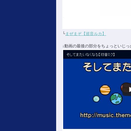
└
まぜまぞ【巡音ルカ】
↓動画の最後の部分をちょっといじっ