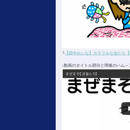
└
【田中れいな】カラフルな虫たち【初音
↓動画のタイトル部分と間奏のハム～