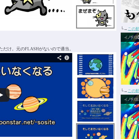
└→
この
ただけ。元のFLASHがないので適当。
└→
この