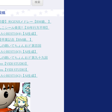
投稿
愛】光GENJIメドレー【BM娘。】
こシール発見!!【30年行方不明】
RA☆BEST10(4)【AI生成】
愛卒業記念【BM娘。】
んの聴いてちょんまげ 第百回
RA☆BEST10(3)【AI生成】
んの聴いてちょんまげ 第九十九回
ower【VIDI STUDIO】
 you【VIDI STUDIO】
RA☆BEST10(2)【AI生成】