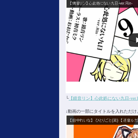
└
【鏡音リン】心此処にない九日-ver.R
↓動画の一部にタイトルを入れた