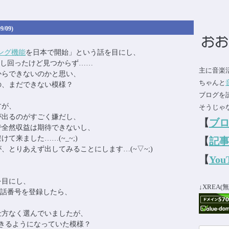
;)
9/09)
ング機能
を日本で開始」という話を目にし、
探し回ったけど見つからず……
主に音楽
からできないのかと思い、
ちゃんと
の、まだできない模様？
ブログを
すが、
そうじゃな
が出るのがすごく嫌だし、
【
ブ
で全然収益は期待できないし、
て来ました……(~_~;)
【
記事
とりあえず出してみることにします…(~▽~;)
【
Yo
を目にし、
↓XREA
電話番号を登録したら、
仕方なく選んでいましたが、
きるようになっていた模様？