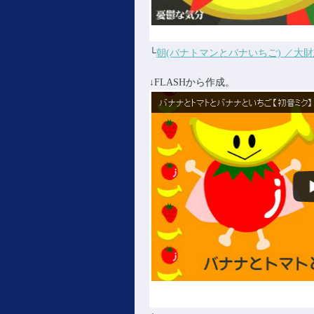
└
朝(バナトマンとバナいちご) ／大財志郎(t
↓FLASHから作成。