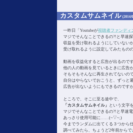
主に音楽活動の記録。
おおたからブログ(~▽~
カスタムサムネイル
(2014/0
一昨日「Youtubeが
視聴者ファンディ
マジでそんなことできるの?!と早速
収益を受け取れるようにしていない
受け取れるように設定してみたもの
動画を収益化すると広告が出るので
他の人の動画を見ているときに広告
そもそもそんなに再生されてないの
自分はやらないでおこうと、ずっと避け
広告が出ないようにもできるのですが、
ところで、そこに至る途中で、
「カスタムサムネイル」
という文字
マジでそんなことできるの?!と早速
あっさり使用可能に……(~▽~;)
今までランダムに出てくる３つから
調べてみたら、ちょうど2年前からで