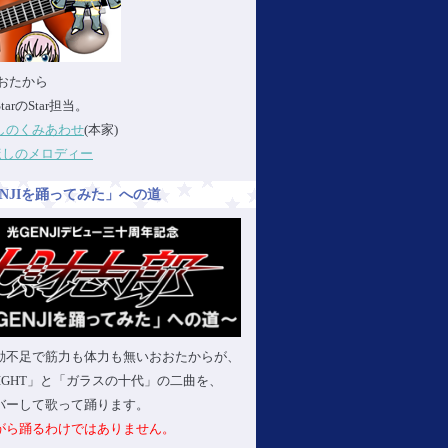
:おおたから
StarのStar担当。
しのくみあわせ
(本家)
ほしのメロディー
ENJIを踊ってみた」への道
動不足で筋力も体力も無いおおたからが、
 LIGHT」と「ガラスの十代」の二曲を、
バーして歌って踊ります。
がら踊るわけではありません。