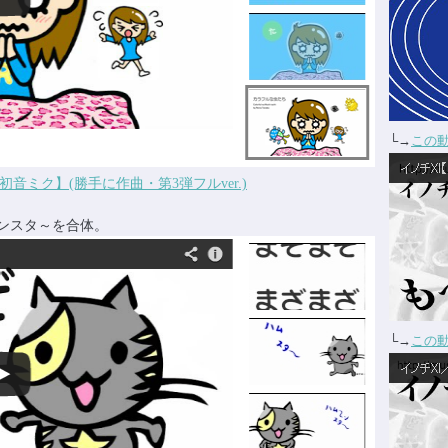
└→
この
ミク】(勝手に作曲・第3弾フルver.)
ンスタ～を合体。
└→
この