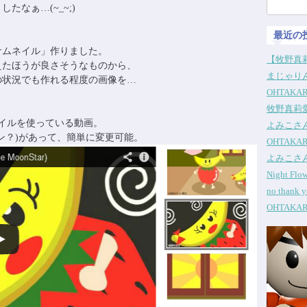
検
なぁ…(~_~;)
索:
最近の
サムネイル」作りました。
【牧野真莉
えたほうが良さそうなものから、
まじゃりん
の状況でも作れる程度の画像を…
OHTAKA
牧野真莉
イルを使っている動画。
よみこさ
ン？)があって、簡単に変更可能。
OHTAKA
よみこさ
Night Fl
no thank
OHTAKA