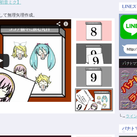
初音ミク】
LIN
して無理矢理作成。
└→
ライン
バナト