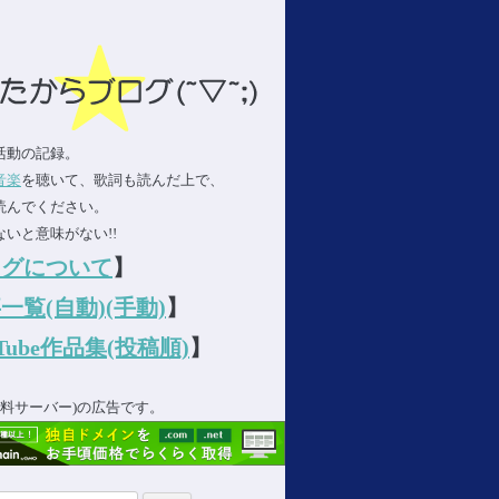
活動の記録。
音楽
を聴いて、歌詞も読んだ上で、
読んでください。
いと意味がない!!
ログについて
】
一覧(自動)
(手動)
】
uTube作品集(投稿順)
】
(無料サーバー)の広告です。