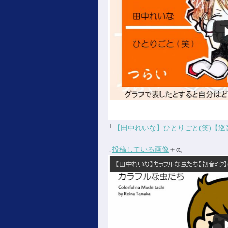
└
【田中れいな】ひとりごと(笑)【巡
↓
投稿している画像
＋α。