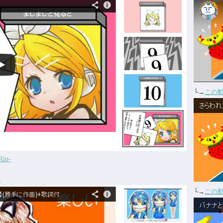
└→
この
in-
だけ。
└→
この