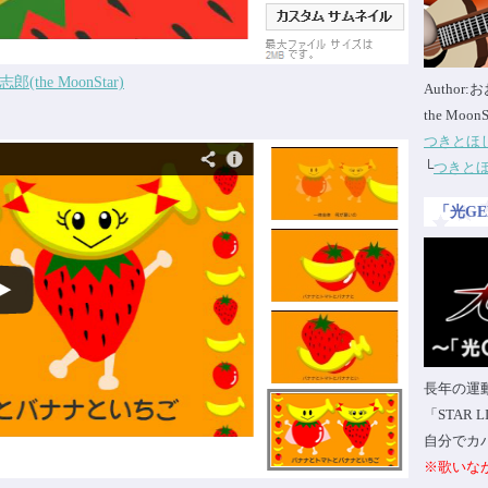
he MoonStar)
Author
the Moon
つきとほ
└
つきと
「光G
長年の運
「STAR
自分でカ
※歌いな