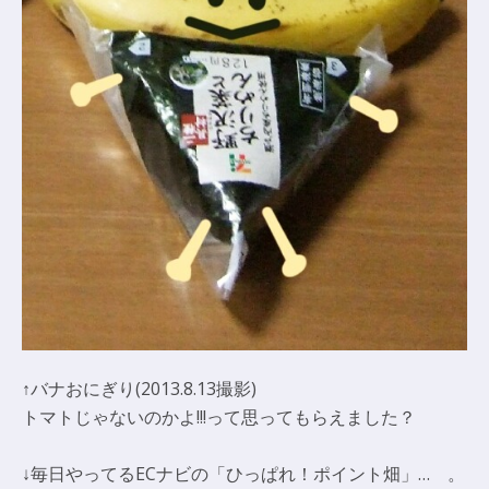
↑バナおにぎり(2013.8.13撮影)
トマトじゃないのかよ!!!って思ってもらえました？
↓毎日やってるECナビの「ひっぱれ！ポイント畑」… 。