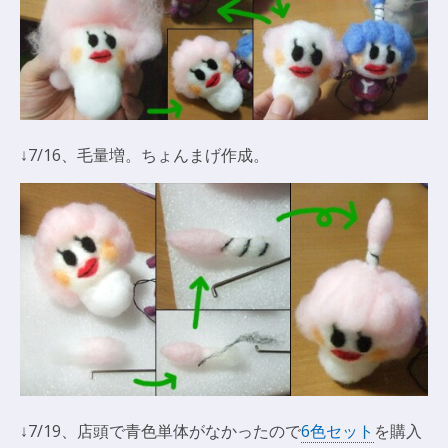
↓7/16、毛量増。ちょんまげ作成。
↓7/19、店頭で青色単体がなかったので
6色セット
を購入