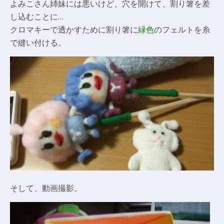
よみこさん姉妹には悪いけど、穴を開けて、割り箸を差
し込むことに…
クロマキーで透かすために割り箸に
緑色
のフェルトを糸
で縫い付ける。
そして、動画撮影。