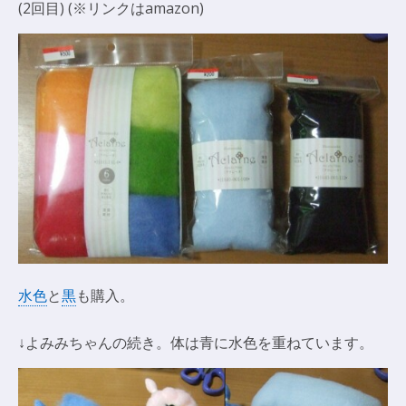
(2回目) (※リンクはamazon)
水色
と
黒
も購入。
↓よみみちゃんの続き。体は青に水色を重ねています。