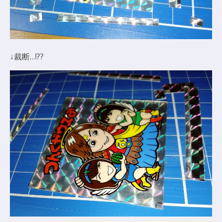
↓裁断…!??