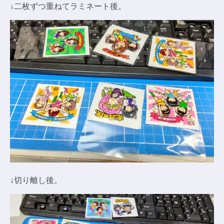
↓二枚ずつ重ねてラミネート後。
↓切り離し後。