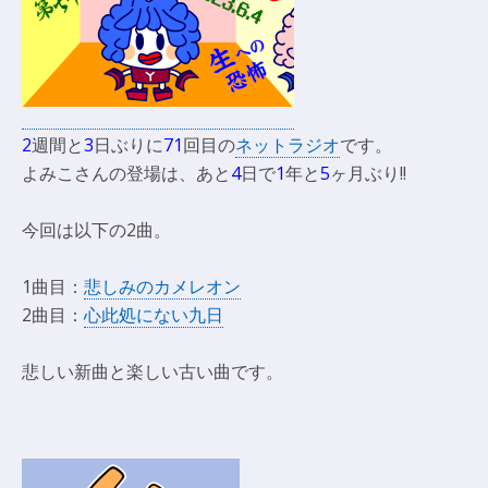
2
週間と
3
日ぶりに
71
回目の
ネットラジオ
です。
よみこさんの登場は、あと
4
日で
1
年と
5
ヶ月ぶり!!
今回は以下の2曲。
1曲目：
悲しみのカメレオン
2曲目：
心此処にない九日
悲しい新曲と楽しい古い曲です。