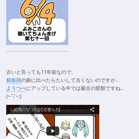
古いと言っても11年前なので、
前前回
の曲に比べたらたいして古くないのですが…
ようつべ
にアップしている中では最古の部類ですね…
(~▽~;)