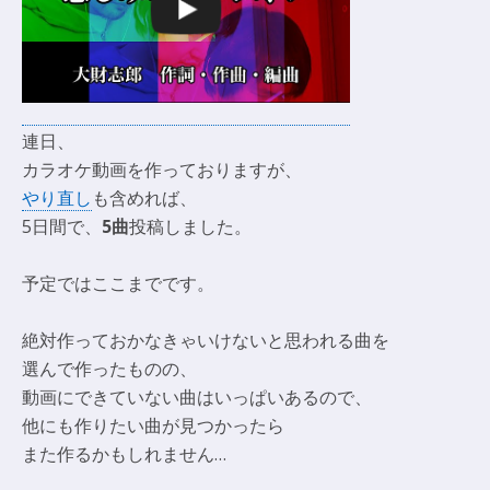
連日、
カラオケ動画を作っておりますが、
やり直し
も含めれば、
5日間で、
5曲
投稿しました。
予定ではここまでです。
絶対作っておかなきゃいけないと思われる曲を
選んで作ったものの、
動画にできていない曲はいっぱいあるので、
他にも作りたい曲が見つかったら
また作るかもしれません…