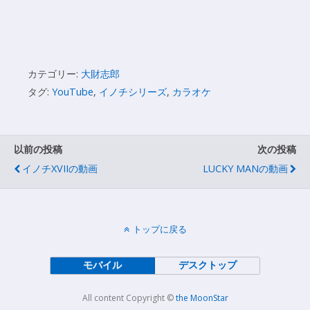
カテゴリー:
大財志郎
タグ:
YouTube
,
イノチシリーズ
,
カラオケ
以前の投稿
次の投稿
イノチXVIIの動画
LUCKY MANの動画
トップに戻る
モバイル
デスクトップ
All content Copyright ©
the MoonStar