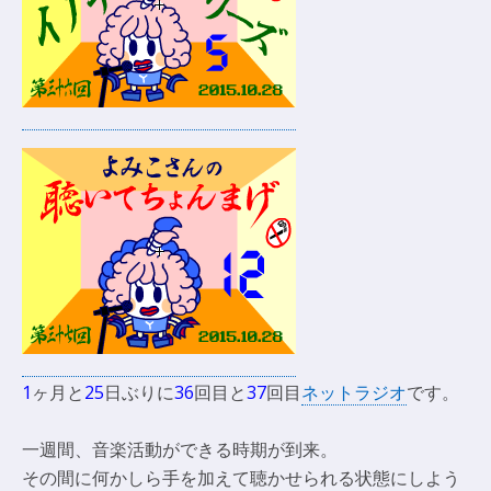
1
ヶ月と
25
日ぶりに
36
回目と
37
回目
ネットラジオ
です。
一週間、音楽活動ができる時期が到来。
その間に何かしら手を加えて聴かせられる状態にしよう