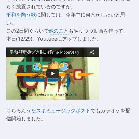
らく放置されているのですが、
平和を願う歌
に関しては、今年中に何とかしたいと思
い、
この2日間ぐらいで
他のこと
もやりつつ動画を作って、
本日(12/29)、Youtubeにアップしました。
もちろん
うたスキミュージックポスト
でもカラオケを配
信開始しました。