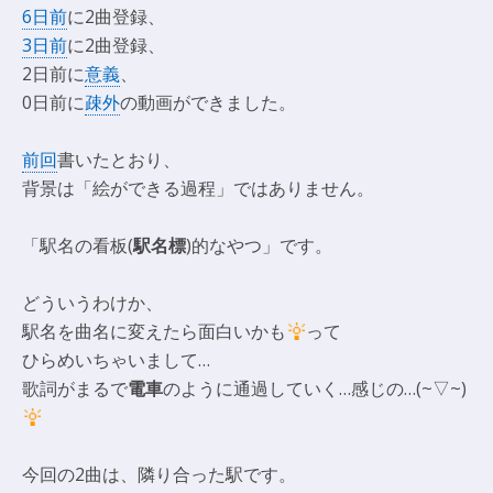
6日前
に2曲登録、
3日前
に2曲登録、
2日前に
意義
、
0日前に
疎外
の動画ができました。
前回
書いたとおり、
背景は「絵ができる過程」ではありません。
「駅名の看板(
駅名標
)的なやつ」です。
どういうわけか、
駅名を曲名に変えたら面白いかも
って
ひらめいちゃいまして…
歌詞がまるで
電車
のように通過していく…感じの…(~▽~)
今回の2曲は、隣り合った駅です。