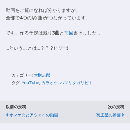
動画をご覧になれば分かりますが、
全部で
4つ
の駅(曲)がつながっています。
でも、作る予定は残り
3曲
と
前回
書きました…
…ということは…？？？(~▽~;)
カテゴリー:
大財志郎
タグ:
YouTube
,
カラオケ
,
ハマリタガリビト
以前の投稿
次の投稿
オマケ☆とアウェイの動画
冥王星の動画