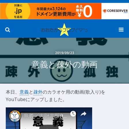
2019/09/23
意義と疎外の動画
本日、
意義
と
疎外
のカラオケ用の動画(歌入り)を
YouTubeにアップしました。