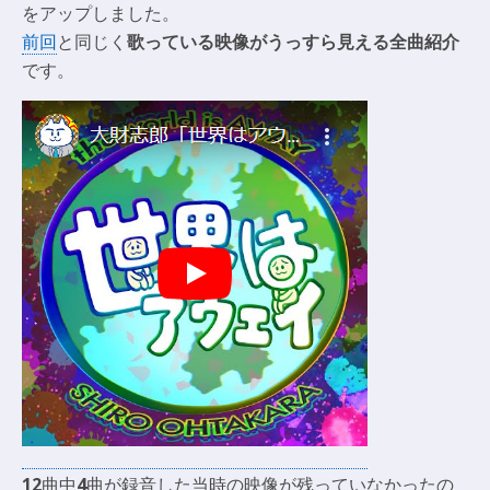
をアップしました。
前回
と同じく
歌っている映像がうっすら見える全曲紹介
です。
12
曲中
4
曲が録音した当時の映像が残っていなかったの