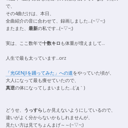
で、
その4曲だけは、本日、
全曲紹介の音に合わせて、録画しました…(~▽~;)
またまた、
最新
の私です…(~▽~;)
実は、ここ数年で
十数キロ
も体重が増えまして…
人生で最も太っています…orz
「光GENJIを踊ってみた」への道
をやっていた頃が、
大人になって最も痩せていたので、
真逆
の体になってしまいました…(;´д｀)
どうせ、
うっすら
しか見えないようにしているので、
違いがよく分からないかもしれませんが、
見たい方は見てちょんまげ～～(~▽~;)