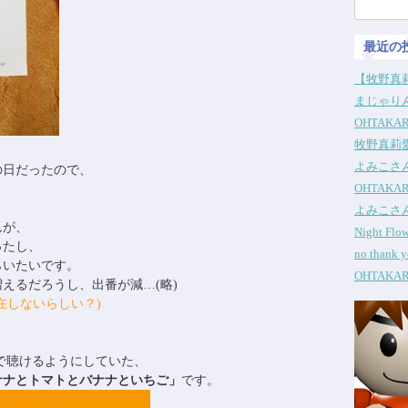
検
索:
最近の
【牧野真莉
まじゃりん
OHTAKA
牧野真莉
よみこさ
の日だったので、
OHTAKA
よみこさ
んが、
Night Fl
ったし、
no thank
らいたいです。
OHTAKA
えるだろうし、出番が減…(略)
在しないらしい？)
、
で聴けるようにしていた、
ナナとトマトとバナナといちご」
です。