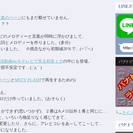
LIN
音楽のページ
にもまだ載せていません。
？？？
ビのメロディーと言葉が同時に浮かびまして、
詞とメロディーを作りました。(多分)
ました。 ※残念ながら初期値20％で…(~▽~;)
没動画etcをテレビで見る初音ミク
の中にも登場。
不安定です…(;´д｀)
ページ
と
MSTV FLASH
で再生するための)
替え。
ロだけ作っていました。(おそらく)
ができず(思いつかず)、２番はAメロ以外１番と同じに…
└→
ライン
ると、いろいろ物足りなく感じてきて、
に変更したり、さらに、アレとコレをあ～してこ～して…
バナト
形になりました。