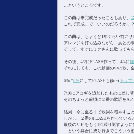
…というところです。
この曲は未完成だったこともあり、
これで完成…で、いいのだろうか…
この曲は、ちょうど1年ぐらい前にサ
アレンジを打ち込みながら、あとの歌
そして、すぐにミクさんに歌ってもらい
その後、4/2にFLASH作って、4/4に
埋
それにしても、この動画の中の歌、全部
6/5に
0％
にしてFLASHも修正(
トップ
7/10にアコギを追加したものに差し
そのちょっと前頃に２番の歌詞をAメ
結局、今に至るまで歌詞を増やすこと
しかし、２番のFLASHを作ってい
最後のサビをもう1回繰り返すよう
…という具合に成り行きでこういう