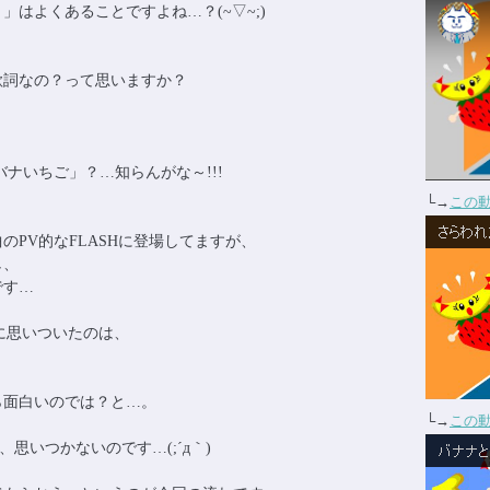
はよくあることですよね…？(~▽~;)
歌詞なの？って思いますか？
、
ナいちご」？…知らんがな～!!!
└→
この
のPV的なFLASHに登場してますが、
し、
です…
前に思いついたのは、
ら面白いのでは？と…。
└→
この
思いつかないのです…(;´д｀)