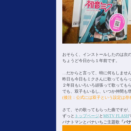
おそらく、インストールしたのは次
ちょうど今日から１年前です。
…だからと言って、特に何もしませ
昨日も今日もミクさんに歌ってもら
２年目もいろいろ頑張って歌っても
でも、双子もいるし、いつか仲間も増
(後注：公式には双子という設定は存
さて、その歌ってもらった曲ですが
ずっと
トップページ
と
MSTV FLASH
バナトマンとバナいちご主題歌
「バ