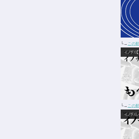
└→
この
└→
この