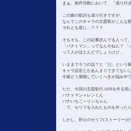
まぁ、創作活動において、「成り行き」
この曲の歌詞も成り行きですが、
なんでこのキャラの主題歌がこんな
それとも逆に…？？？
そもそも、この記事読んでる人って
「バナトマン」ってなんやねん？ 「バ
って人がほとんどでしょうけど…
いままで５つの話？と「
朝
」という曲
キャラ設定とかあんまりできてない
今後どう展開していくべきか悩み中
ただ、今回の主題歌FLASHを作る
バナトマン＝レンくん
バナいちご＝リンちゃん
…で、セリフを入れたものを作った
しかし、肝心のセリフ(ストーリー)が、