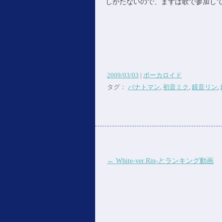
しかたないので、まずは歌で参加し
2009/03/03
|
ボーカロイド
タグ：
バナトマン
,
初音ミク
,
鏡音リン
,
投稿ナビゲーション
←
White-ver.Rin-とランキング動画