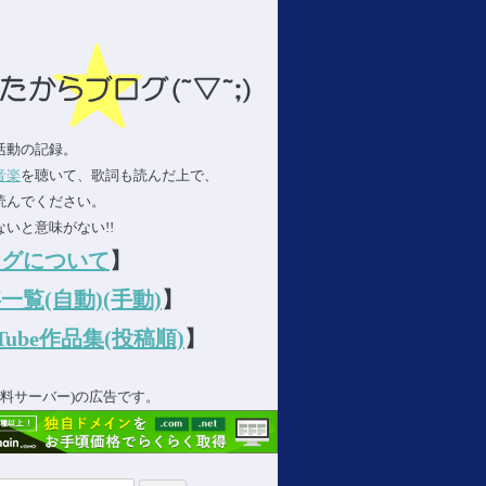
活動の記録。
音楽
を聴いて、歌詞も読んだ上で、
読んでください。
いと意味がない!!
ログについて
】
一覧(自動)
(手動)
】
uTube作品集(投稿順)
】
(無料サーバー)の広告です。