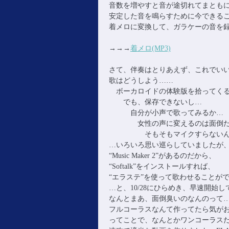
音数を増やすと音が途切れてまとも
安定した音を鳴らすために今できる
着メロに変換して、ガラケーの音を
→→→
着メロ(MP3)
さて、伴奏はとりあえず、これでい
歌はどうしよう……
ボーカロイドの体験版を拾ってく
でも、保存できないし…
自分が小声で歌ってみるか…
女性の声に変えるのは面倒だ
そもそもマイクすらないん
…いろいろ思い巡らしていましたが
“Music Maker 2”があるのだから、
“Softalk”をインストールすれば、
“エラステ”を使って歌わせることが
…と、10/28にひらめき、早速開始
なんとまあ、面倒臭いのなんのって…(~
フルコーラスなんて作ってたら気がお
ってことで、なんとかワンコーラス