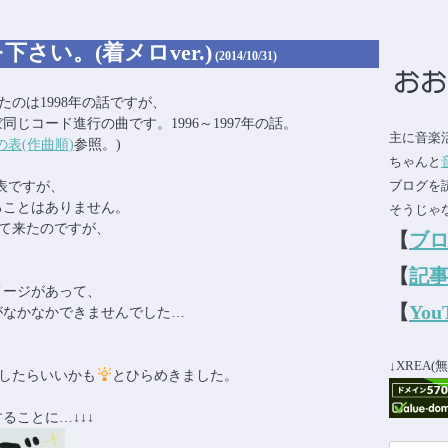
;)
さい。(着メロver.)
(2014/10/31)
たのは1998年の話ですが、
同じコード進行の曲です。1996～1997年の話。
主に音楽
表(作曲順)
参照。)
ちゃんと
ブログを
表ですが、
ることはありません。
そうじゃな
て来たのですが、
【
ブ
【
記事
メージがあって、
【
Yo
がなかなかできませんでした…
、
↓XREA
にしたらいいかも
とひらめきました。
ることに…↓↓↓