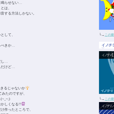
に鳴らせない…
ことは、
録音する方法しかない。
いとして、
└→
この
イノチ
るべきか…
し…
だけど…
、
できるじゃないか
してみたのですが、
_~;)
└→
この
かしくなる!!
だけ作ったところで、