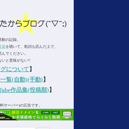
活動の記録。
音楽
を聴いて、歌詞も読んだ上で、
読んでください。
いと意味がない!!
ログについて
】
一覧(自動)
(手動)
】
uTube作品集(投稿順)
】
(無料サーバー)の広告です。