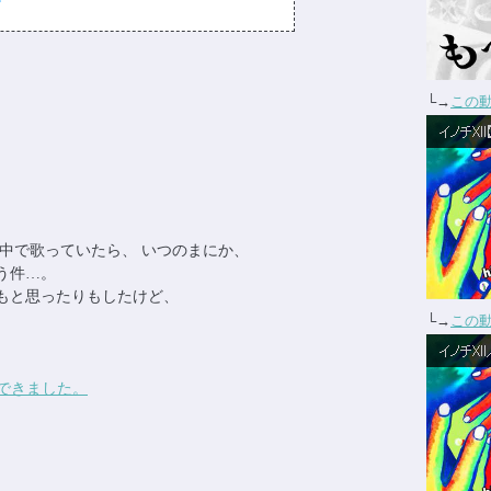
└→
この
を頭の中で歌っていたら、 いつのまにか、
まう件…。
いかもと思ったりもしたけど、
└→
この
できました。