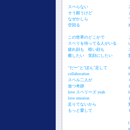
スベらない
そう願うけど
なぜかしら
空回る
この世界のどこかで
スベリを待ってる人がいる
疲れ顔も 暗い顔も
癒したい 笑顔にしたい
“だー”と“ぽん”足して
d
collaboration
i
スベル二人が
放つ奇跡
love スベリーズ yeah
love emotion
足りてないから
もっと愛して