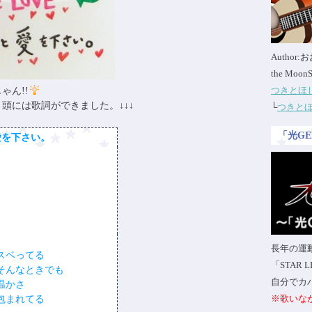
Author
the Moon
つきとほ
ゃん!!
頭には歌詞ができました。↓↓↓
└
つきと
「光G
愛を下さい。
長年の運
スベってる
「STAR
そんなときでも
自分でカ
温かさ
※歌いな
包まれてる