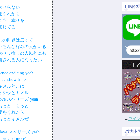
LIN
スベらない
まぐれかも
でも 幸せを
感じてる
この世界は広くて
いろんな好みの人がいる
スベリ推しの人以外にも
愛される人になりたい
ance and sing yeah
t's a show time
キメルとこは
ビシッとキメル
love スベリーズ yeah
もっと もっと
愛をくれたら
└→
ライン
もっとキメルぜ
バナト
(love スベリーズ yeah
more and more)