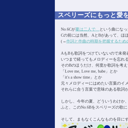
主に音楽活動の記録。
おおたからブログ(~▽~
スベリーズにもっと愛を下
No.6Cが
夏は二人で…
という曲になっ
Cの前には当然、AとBがあって、ほぼ
(→
作詞と作曲の時期を把握するための
AもBも歌詞をつけていないので未発
いつまで経ってもメロディーを忘れ
そのBのほうだけ、何度か歌詞を考え
「Love me, Love me, babe」とか
「it's a show time」とか
元々メロディーにはめたい言葉のイ
それらに合う言葉で意味のある歌詞
しかし、今年の夏、どういうわけか
ふと、このNo.6Bをスベリーズの歌
そして、まもなくこんなものを目にす