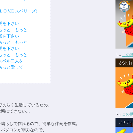
(L.O.V.E スベリーズ)
愛を下さい
もっと もっと
愛を下さい
もっと もっと
愛を下さい
もっと もっと
└→
この
スベル二人を
もっと愛して
境で長らく生活しているため、
状態にできない…
└→
この
を鳴らして作れるので、簡単な伴奏を作成。
、パソコンが非力なので、