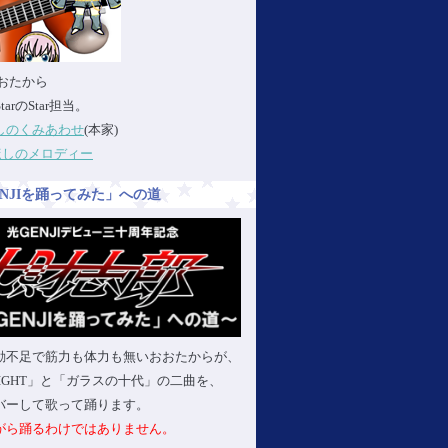
:おおたから
StarのStar担当。
しのくみあわせ
(本家)
ほしのメロディー
ENJIを踊ってみた」への道
動不足で筋力も体力も無いおおたからが、
 LIGHT」と「ガラスの十代」の二曲を、
バーして歌って踊ります。
がら踊るわけではありません。