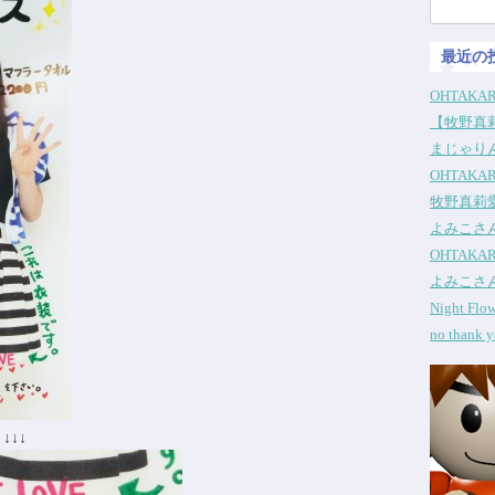
検
索:
最近の
OHTAKA
【牧野真莉
まじゃりん
OHTAKA
牧野真莉
よみこさ
OHTAKA
よみこさ
Night Fl
no thank
↓↓