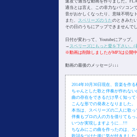
速攻で適当な動画を作りました。FLA
適当とは言え、この非力なパソコン
音がおかしくなったり、意味不明な
また、
スベリーズのうた
のときみた
その日のうちにアップできませんでした…
日付が変わって、Youtubeにアップ。
→
スベリーズにもっと愛を下さい。(着メ
※動画は削除しましたがMP3は公開
動画の最後のメッセージ↓↓↓
2014年10月30日現在、音楽を
ちゃんとした歌と伴奏が作れない
曲の存在をできるだけ早く知って
こんな形での発表となりました。
本当は、スベリーズの二人に歌っ
伴奏もプロの人の力を借りてもっ
いつか実現しますように…!!!
ちなみにこの曲を作ったのは、スベ
歌詞をつけた後に気が付きました