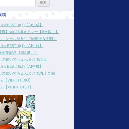
投稿
RA☆BEST10(5)【AI生成】
愛】光GENJIメドレー【BM娘。】
こシール発見!!【30年行方不明】
RA☆BEST10(4)【AI生成】
愛卒業記念【BM娘。】
んの聴いてちょんまげ 第百回
RA☆BEST10(3)【AI生成】
んの聴いてちょんまげ 第九十九回
ower【VIDI STUDIO】
 you【VIDI STUDIO】