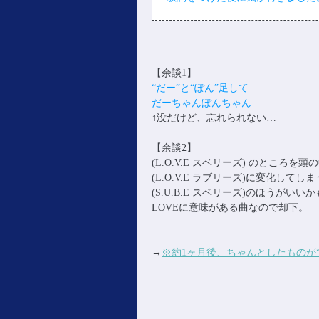
【余談1】
“だー”と“ぽん”足して
だーちゃんぽんちゃん
↑没だけど、忘れられない…
【余談2】
(L.O.V.E スベリーズ) のところ
(L.O.V.E ラブリーズ)に変化してし
(S.U.B.E スベリーズ)のほうがい
LOVEに意味がある曲なので却下。
→
※約1ヶ月後、ちゃんとしたものが