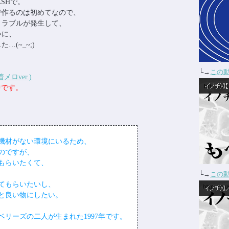
SHで。
で作るのは初めてなので、
トラブルが発生して、
いに、
(~_~;)
└→
この
ロver.)
中です。
作る機材がない環境にいるため、
のですが、
もらいたくて、
└→
この
てもらいたいし、
と良い物にしたい。
リーズの二人が生まれた1997年です。
。