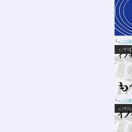
└→
この
└→
この