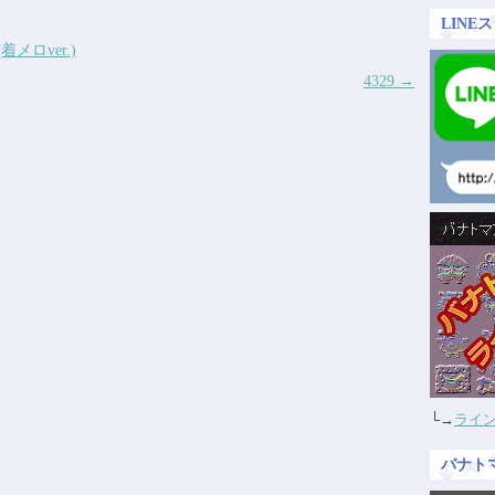
LIN
ロver.)
4329
→
└→
ライン
バナト