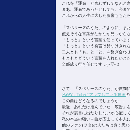
これを「運命」と言わずしてなんと言えば
まあ、運命であったとしても、今ま
これからの人生に大した影響ももたらさ
「スベリーズのうた」のように、ま
使えそうな言葉がなかなか見つから
「もっと」という言葉を使っていま
「もっと」という発言は見つけきれ
二人とも「も」と「と」を繋ぎ合わ
もともとどういう言葉を入れたいと
全部成り行き任せです…(~▽~;)
さて、「スベリーズのうた」が皮肉
私がYouTubeにアップしている動画
の
この曲はどうなるのでしょうか……
最近、あれだけ拒んでいた「広告」
それが裏目に出たりしないか心配し
私の本当の狙い＝曲が広まって本人
他のファン(ヲタ)の人たちは良く思