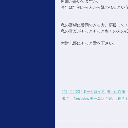
何回か書いてますが、
今年は年初から人から嫌われるというこ
私の野望に賛同できる方、応援して
私の音楽がもっともっと多くの人の
大財志郎にもっと愛を下さい。
2014/11/25
|
ボーカロイド
,
勝手に作曲
タグ：
YouTube
,
モーニング娘。
,
初音