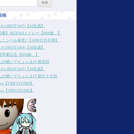
投稿
RA☆BEST10(5)【AI生成】
愛】光GENJIメドレー【BM娘。】
こシール発見!!【30年行方不明】
RA☆BEST10(4)【AI生成】
愛卒業記念【BM娘。】
んの聴いてちょんまげ 第百回
RA☆BEST10(3)【AI生成】
んの聴いてちょんまげ 第九十九回
ower【VIDI STUDIO】
 you【VIDI STUDIO】