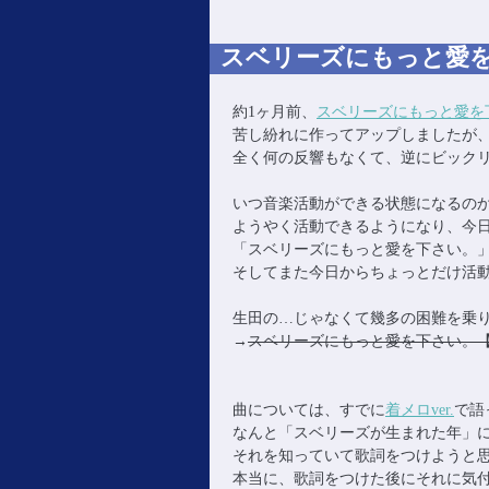
主に音楽活動の記録。
おおたからブログ(~▽~
スベリーズにもっと愛
約1ヶ月前、
スベリーズにもっと愛を下さ
苦し紛れに作ってアップしましたが
全く何の反響もなくて、逆にビックリし
いつ音楽活動ができる状態になるのか
ようやく活動できるようになり、今日
「スベリーズにもっと愛を下さい。
そしてまた今日からちょっとだけ活動で
生田の…じゃなくて幾多の困難を乗
→
スベリーズにもっと愛を下さい。
曲については、すでに
着メロver.
で語
なんと「スベリーズが生まれた年」
それを知っていて歌詞をつけようと
本当に、歌詞をつけた後にそれに気付