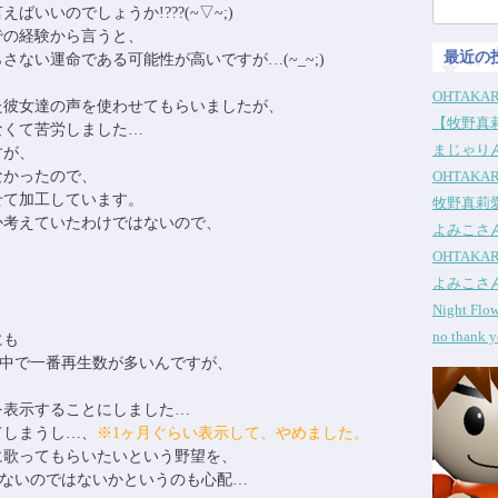
検
いいのでしょうか!???(~▽~;)
索:
での経験から言うと、
最近の
ない運命である可能性が高いですが…(~_~;)
OHTAKA
た彼女達の声を使わせてもらいましたが、
【牧野真莉
なくて苦労しました…
まじゃりん
すが、
なかったので、
OHTAKA
せて加工しています。
牧野真莉
か考えていたわけではないので、
よみこさ
OHTAKA
よみこさ
Night Fl
no thank
にも
中で一番再生数が多いんですが、
を表示することにしました…
てしまうし…、
※1ヶ月ぐらい表示して、やめました。
に歌ってもらいたいという野望を、
わないのではないかというのも心配…