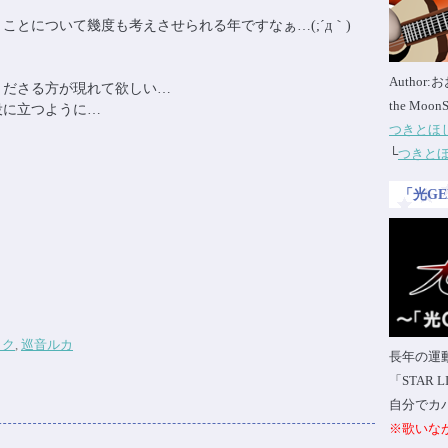
とについて幾度も考えさせられる年ですなぁ…(;´д｀)
Author
くださる方が現れて欲しい…
the Moon
役に立つように…
つきとほ
└
つきと
「光G
ミク
,
巡音ルカ
長年の運
「STAR
自分でカ
※歌いな