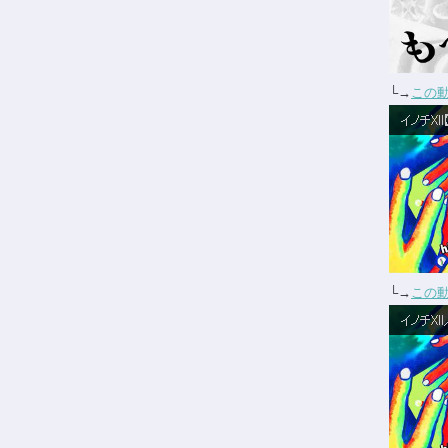
└→
この
└→
この