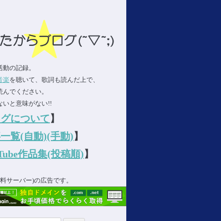
活動の記録。
音楽
を聴いて、歌詞も読んだ上で、
読んでください。
いと意味がない!!
ログについて
】
一覧(自動)
(手動)
】
uTube作品集(投稿順)
】
(無料サーバー)の広告です。