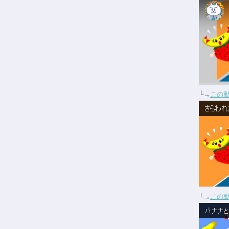
└→
この
└→
この