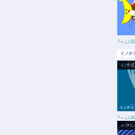
└→
この
イノチ
└→
この