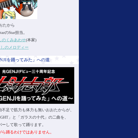
:おおたから
StarのStar担当。
しのくみあわせ
(本家)
ほしのメロディー
ENJIを踊ってみた」への道
動不足で筋力も体力も無いおおたからが、
 LIGHT」と「ガラスの十代」の二曲を、
バーして歌って踊ります。
がら踊るわけではありません。