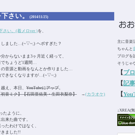
;)
を下さい。
(2014/11/25)
い。(着メロver.)
を、
、
主に音楽
ました…(~▽~;) ヘボすぎた？
ちゃんと
ブログを
分からないまま3ヶ月近く経って、
でちょうど1週間…
そうじゃな
」の音源と動画をなんとか作りました…
【
ブ
きなくなりますが…(~▽~;)
【
記事
り越え、本日、
YouTubeにアップ
。
【
Yo
【初音ミク】【石田亜佑美・生田衣梨奈】
→
(カラオケ)
↓XREA
ったように、
に出来た曲です。
思ったわけではなく、
きました!!