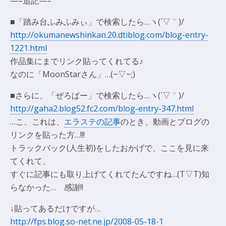
—–追記—–
■「踏み台ふみふみぃ」で検索したら…ヽ(´▽｀)/
http://okumanewshinkan.20.dtiblog.com/blog-entry-
1221.html
作品集にまでリンク貼ってくれてる♪
なのに「MoonStarさん」…(~▽~;)
■さらに、「ぜろぱー」で検索したら…ヽ(´▽｀)/
http://gaha2.blog52.fc2.com/blog-entry-347.html
…こ、これは、
エラステの記事
のとき、動画とブログの
リンクを貼った方…!!!
トラックバック(人生初)をしたおかげで、ここを見に来
てくれて、
すぐに記事にも取り上げてくれてたんですね…(T▽T)知
らなかった… 感謝!!
↓貼ってあるだけですが…
http://fps.blog.so-net.ne.jp/2008-05-18-1