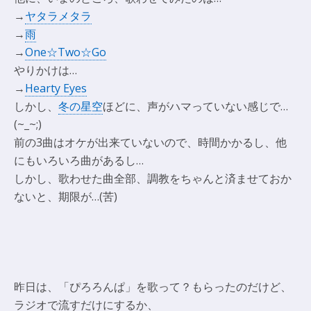
→
ヤタラメタラ
→
雨
→
One☆Two☆Go
やりかけは…
→
Hearty Eyes
しかし、
冬の星空
ほどに、声がハマっていない感じで…
(~_~;)
前の3曲はオケが出来ていないので、時間かかるし、他
にもいろいろ曲があるし…
しかし、歌わせた曲全部、調教をちゃんと済ませておか
ないと、期限が…(苦)
昨日は、「ぴろろんぱ」を歌って？もらったのだけど、
ラジオで流すだけにするか、