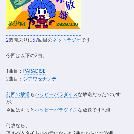
2
週間ぶりに
57
回目の
ネットラジオ
です。
今回は以下の2曲。
1曲目：
PARADISE
2曲目：
シアワセナンテ
前回の放送
も
ハッピーパラダイス
な放送だったのです
が、
今回はもっと
ハッピーパラダイス
な放送ですYo!!!
何故なら、
アルバムタイトル
の元になった2曲だからですYo!!!