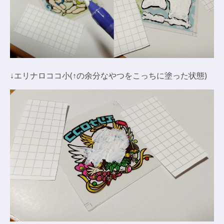
↓エリナロココ小(↑の余分なやつをこっちに塗った状態)