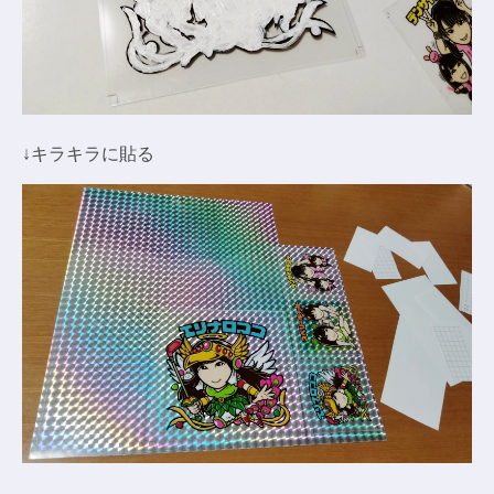
↓キラキラに貼る