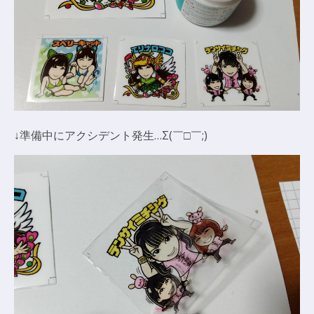
↓準備中にアクシデント発生…Σ(￣□￣;)