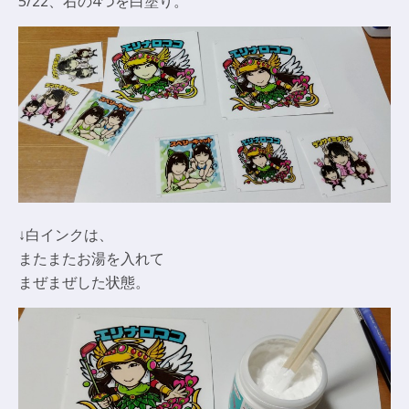
5/22、右の4つを白塗り。
↓白インクは、
またまたお湯を入れて
まぜまぜした状態。