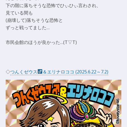
下の階に落ちそうな恐怖でひぃひぃ言わされ、
見ている間も
(崩壊して)落ちそうな恐怖と
ずっと戦ってました…
市民会館のほうが良かった…(T▽T)
◇
つんくゼウス
＆エリナロココ (2025.6.22～7.2)