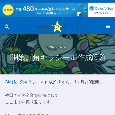
2025/07/06
BM娘。角キラシール作成(9-2)
BM娘。角キラシール作成(9-1)
から、
1
ヶ月と
3
週間…
生田さんの卒業を目前にして、
ここまでを振り返ります…