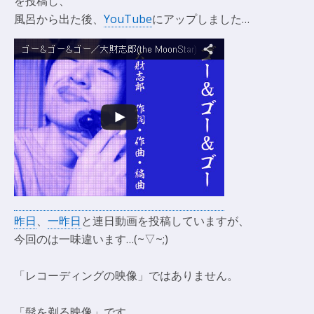
を投稿し、
風呂から出た後、
YouTube
にアップしました…
昨日
、
一昨日
と連日動画を投稿していますが、
今回のは一味違います…(~▽~;)
「レコーディングの映像」ではありません。
「髭を剃る映像」です。