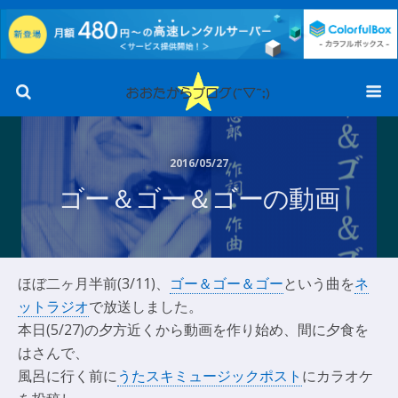
2016/05/27
ゴー＆ゴー＆ゴーの動画
ほぼ二ヶ月半前(3/11)、
ゴー＆ゴー＆ゴー
という曲を
ネ
ットラジオ
で放送しました。
本日(5/27)の夕方近くから動画を作り始め、間に夕食を
はさんで、
風呂に行く前に
うたスキミュージックポスト
にカラオケ