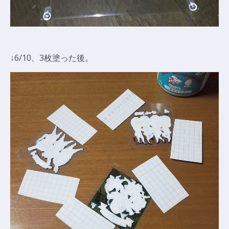
↓6/10、3枚塗った後。