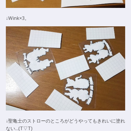
↓Wink×3。
↓聖亀士のストローのところがどうやってもきれいに塗れ
ない…(T▽T)