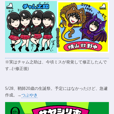
※実はチャム之助は、今頃ミスが発覚して修正したんで
す…(↑修正後)
5/28、鞘師20歳の生誕祭。予定にはなかったけど、急遽
作成。→
つぶやき