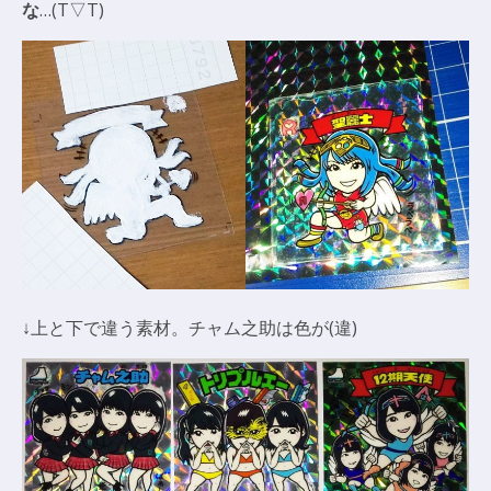
な
…(T▽T)
↓上と下で違う素材。チャム之助は色が(違)