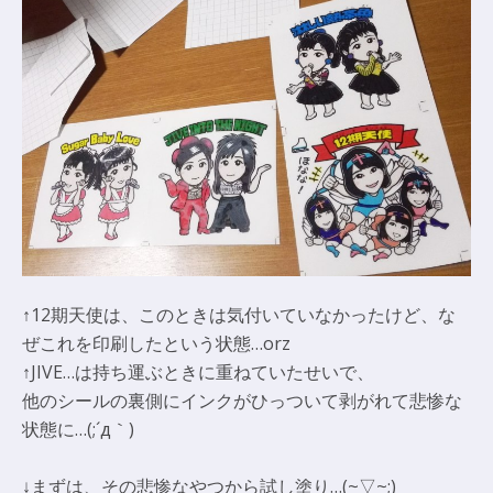
↑12期天使は、このときは気付いていなかったけど、な
ぜこれを印刷したという状態…orz
↑JIVE…は持ち運ぶときに重ねていたせいで、
他のシールの裏側にインクがひっついて剥がれて悲惨な
状態に…(;´д｀)
↓まずは、その悲惨なやつから試し塗り…(~▽~;)