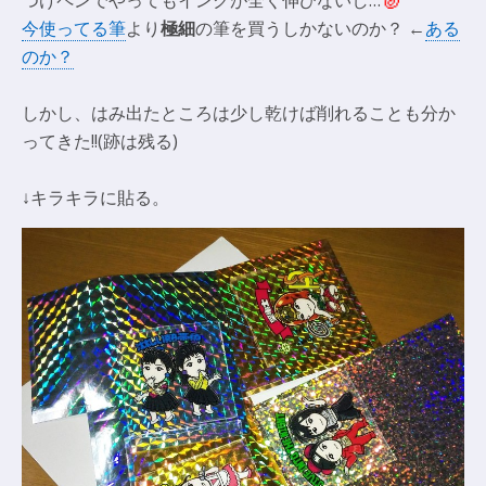
つけペンでやってもインクが全く伸びないし…
今使ってる筆
より
極細
の筆を買うしかないのか？ ←
ある
のか？
しかし、はみ出たところは少し乾けば削れることも分か
ってきた!!(跡は残る)
↓キラキラに貼る。