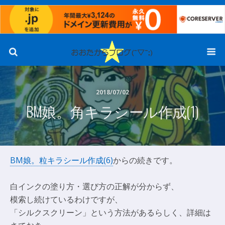
2018/07/02
BM娘。角キラシール作成(1)
BM娘。粒キラシール作成(6)
からの続きです。
白インクの塗り方・選び方の正解が分からず、
模索し続けているわけですが、
「シルクスクリーン」という方法があるらしく、詳細は