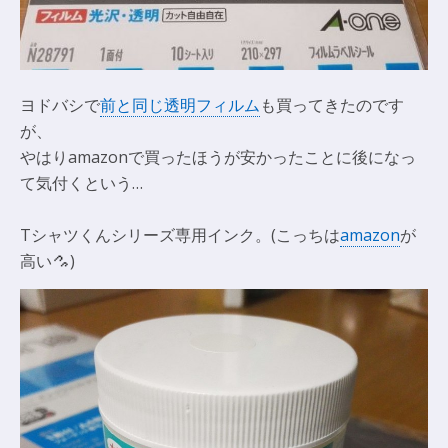
ヨドバシで
前と同じ透明フィルム
も買ってきたのです
が、
やはりamazonで買ったほうが安かったことに後になっ
て気付くという…
Tシャツくんシリーズ専用インク。(こっちは
amazon
が
高い
)