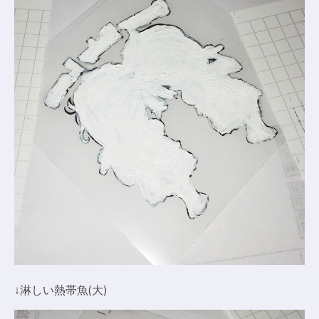
↓淋しい熱帯魚(大)