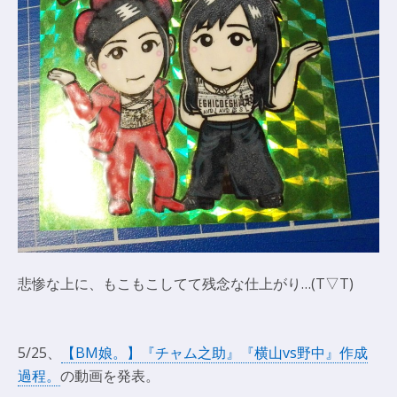
悲惨な上に、もこもこしてて残念な仕上がり…(T▽T)
5/25、
【BM娘。】『チャム之助』『横山vs野中』作成
過程。
の動画を発表。