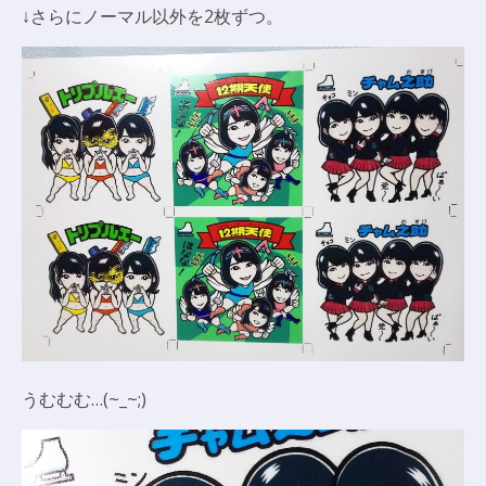
↓さらにノーマル以外を2枚ずつ。
うむむむ…(~_~;)