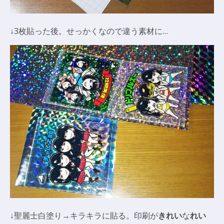
↓3枚貼った後。せっかくなので違う素材に…
↓聖麗士白塗り→キラキラに貼る。印刷が
きれい
な
れい