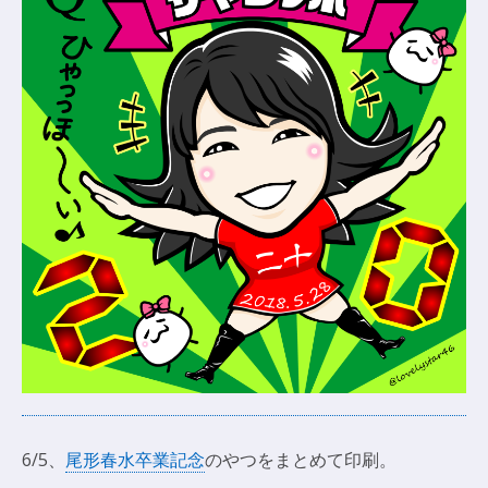
6/5、
尾形春水卒業記念
のやつをまとめて印刷。